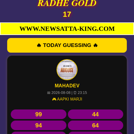
RADHE GOLD
17
WWW.NEWSATTA-KING.COM
🔥 TODAY GUESSING 🔥
MAHADEV
📅 2026-08-08 | ⏰ 23:15
🎮 AAPKI MARJI
99
44
94
64