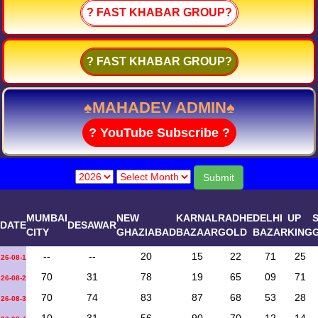
? FAST KHABAR GROUP?
? FAST KHABAR GROUP?
♠MAHADEV ADMIN♠
? YouTube Subscribe ?
Submit
MUMBAI
NEW
KARNAL
RADHE
DELHI
UP
DATE
DESAWAR
CITY
GHAZIABAD
BAZAAR
GOLD
BAZAR
KING
--
--
20
15
22
71
25
26-08-1
70
31
78
19
65
09
71
26-08-2
70
74
83
87
68
53
28
26-08-3