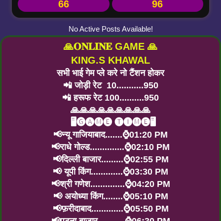
66
96
No Active Posts Available!
🙏𝐎𝐍𝐋𝐈𝐍𝐄 GAME 🙏
KING.S KHAWAL
सभी भाई गेम प्ले करे नो टैंशन होकर
📲 जोड़ी रेट 10...........950
📲 हरूफ रेट 100..........950
🙏🙏🙏🙏🙏🙏🙏🙏🙏
🖥️🅖🅐🅜🅔 🅣🅘🅜🅔🖥️
📢न्यू गाजियाबाद.......⌚01:20 PM
📢राधे गोल्ड..............⌚02:10 PM
📢दिल्ली बाजार.........⌚02:55 PM
📢 यूपी किंग.............⌚03:30 PM
📢श्री गणेश..............⌚04:20 PM
📢 अयोध्या किंग........⌚05:10 PM
📢फ़रीदाबाद.............⌚05:50 PM