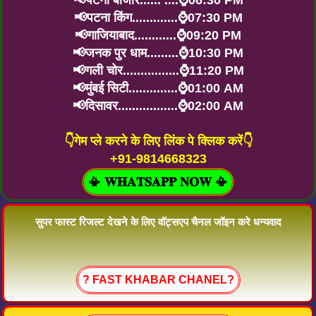
📢पटना बाजार...... ....⌚06:30 PM
📢पटना किंग.............⌚07:30 PM
📢गाजियाबाद............⌚09:20 PM
📢जनक पुर धाम.........⌚10:30 PM
📢गली चोर................⌚11:20 PM
📢मुंबई सिटी..............⌚01:00 AM
📢दिसावर.................⌚02:00 AM
👇गेम प्ले करने के लिए लिंक पे क्लिक करें👇
+91-9814668323
📳 𝐖𝐇𝐀𝐓𝐒𝐀𝐏𝐏 𝐍𝐎𝐖 📳
सुपर फास्ट रिजल्ट देखने के लिए वॉट्सएप चैनल जॉइन करे धन्यवाद
? FAST KHABAR CHANEL?